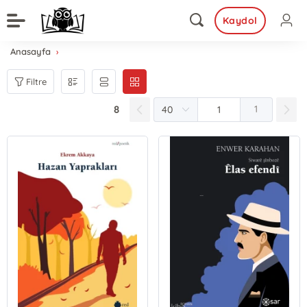
Kaydol
Anasayfa
Filtre
8
1