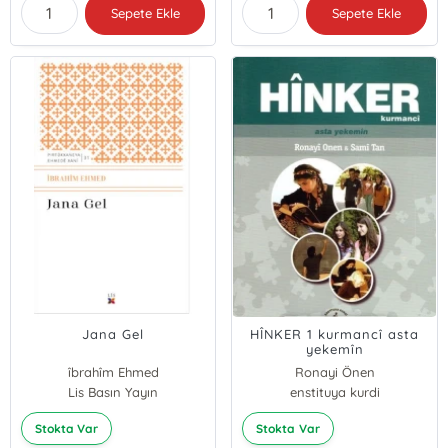
Sepete Ekle
Sepete Ekle
Jana Gel
HÎNKER 1 kurmancî asta
yekemîn
îbrahîm Ehmed
Ronayi Önen
Lis Basın Yayın
enstituya kurdi
sami tan
Stokta Var
Stokta Var