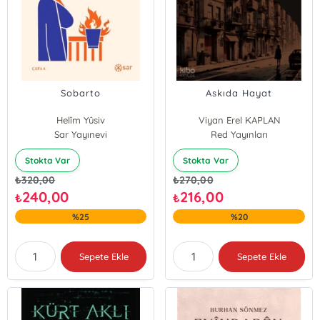
Sobarto
Askıda Hayat
Helîm Yûsiv
Viyan Erel KAPLAN
Sar Yayınevi
Red Yayınları
Stokta Var
Stokta Var
₺
320,00
₺
270,00
240,00
216,00
₺
₺
%25
%20
Sepete Ekle
Sepete Ekle