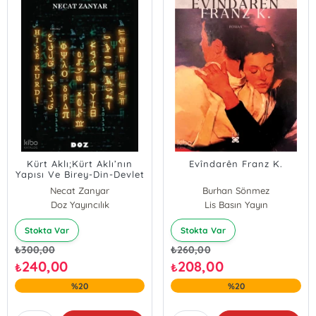
Kürt Aklı;Kürt Aklı’nın
Evîndarên Franz K.
Yapısı Ve Birey-Din-Devlet
İlişkisi
Necat Zanyar
Burhan Sönmez
Doz Yayıncılık
Lis Basın Yayın
Stokta Var
Stokta Var
₺
300,00
₺
260,00
240,00
208,00
₺
₺
%20
%20