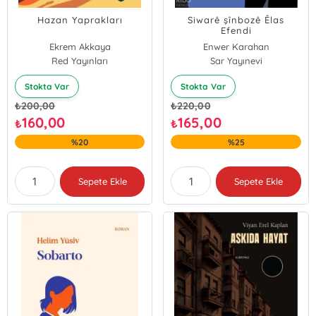
Hazan Yaprakları
Siwarê şînbozê Êlas
Efendi
Ekrem Akkaya
Enwer Karahan
Red Yayınları
Sar Yayınevi
Stokta Var
Stokta Var
₺
200,00
₺
220,00
160,00
165,00
₺
₺
%20
%25
Sepete Ekle
Sepete Ekle