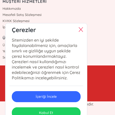
MÜŞTERİ HİZMETLERİ
Hakkımızda
Mesafeli Satış Sözleşmesi
KVKK Sözleşmesi
İptal İade
Çerezler
ÜYELİK
Sitemizden en iyi şekilde
faydalanabilmeniz için, amaçlarla
Üye Girişi
sınırlı ve gizliliğe uygun şekilde
Yeni Üyelik
çerez konumlandırmaktayız.
Sepetim
Çerezleri nasıl kullandığımızı
incelemek ve çerezleri nasıl kontrol
edebileceğinizi öğrenmek için Çerez
kitappola@gmail.com
Politikamızı inceleyebilirsiniz.
0 531 223 4566
İçeriği İncele
Polat Kitap © 2025 Her hakkı saklıdır.
ONSO
Tasarım & Uygulama
Kabul Et