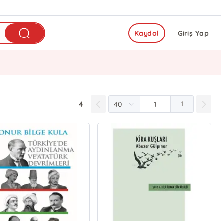
Kaydol
Giriş Yap
4
1