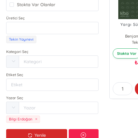
Stokta Var Olanlar
Üretici Seç
Yargı S
Benjam
Tekin Yayınevi
Tek
Kategori Seç
Stokta Var
Etiket Seç
Yazar Seç
Bilgi Erdoğan
Yenile