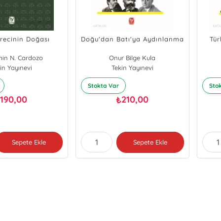
ürecinin Doğası
Doğu'dan Batı'ya Aydınlanma
Tür
in N. Cardozo
Onur Bilge Kula
in Yayınevi
Tekin Yayınevi
Stokta Var
Sto
190,00
210,00
₺
₺
Sepete Ekle
Sepete Ekle