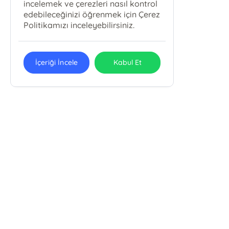
incelemek ve çerezleri nasıl kontrol
edebileceğinizi öğrenmek için Çerez
Politikamızı inceleyebilirsiniz.
İçeriği İncele
Kabul Et
Pola Kitap Basım Yayın Yapım Tur.
Org. San. Tic. Ltd. Şti.
Pola Kitap