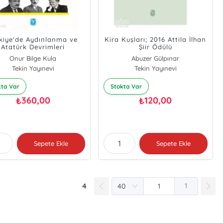
kiye'de Aydınlanma ve
Kira Kuşları; 2016 Attila İlhan
Atatürk Devrimleri
Şiir Ödülü
Onur Bilge Kula
Abuzer Gülpınar
Tekin Yayınevi
Tekin Yayınevi
kta Var
Stokta Var
360,00
120,00
₺
₺
Sepete Ekle
Sepete Ekle
4
1