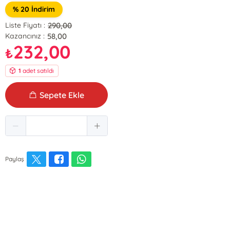
% 20 İndirim
290,00
Liste Fiyatı :
58,00
Kazancınız :
232,00
₺
1
adet satıldı
Sepete Ekle
Paylaş