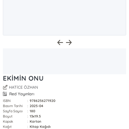
EKİMİN ONU
HATİCE ÖZHAN
Red Yayınları
ISBN
:
9786256271920
Basım Tarihi
:
2025-04
Sayfa Sayısı
:
180
Boyut
:
13x19.5
Kapak
:
Karton
Kağıt
:
Kitap Kağıdı