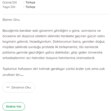
Orjinal Dili
:
Türkçe
Yayın Dili
:
Türkçe
Ekimin Onu
Bacağımla beraber eski güvenimi yitirdiğim o güne, sonrasına ve
öncesine ait düşünce silsilemi aklımda harekete geçiren gücün adını
koymam yakındı, hissediyordum. Doktorumun bana, yeniden doğuş
müjdesi şeklinde sunduğu protezle ilk birleşmemiz; ölü sanılarak
patlama yerinde geçirdiğim yalnız dakikalar; yitip giden üniversite
arkadaşlarımın acı hatıraları boşuna hatırlanmış olamazlardı.
Toplumun hafızasını diri tutmak gerekiyor çünkü bizler çok ama çok
...
unutkan bir
Devamını Oku
Stokta Var