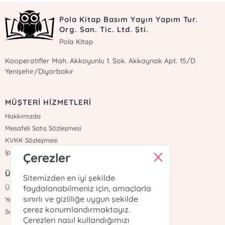
Pola Kitap Basım Yayın Yapım Tur.
Org. San. Tic. Ltd. Şti.
Pola Kitap
Kooperatifler Mah. Akkoyunlu 1. Sok. Akkaynak Apt. 15/D
Yenişehir/Diyarbakır
MÜŞTERİ HİZMETLERİ
Hakkımızda
Mesafeli Satış Sözleşmesi
KVKK Sözleşmesi
İptal İade
Çerezler
ÜYELİK
Sitemizden en iyi şekilde
faydalanabilmeniz için, amaçlarla
Üye Girişi
sınırlı ve gizliliğe uygun şekilde
Yeni Üyelik
çerez konumlandırmaktayız.
Sepetim
Çerezleri nasıl kullandığımızı