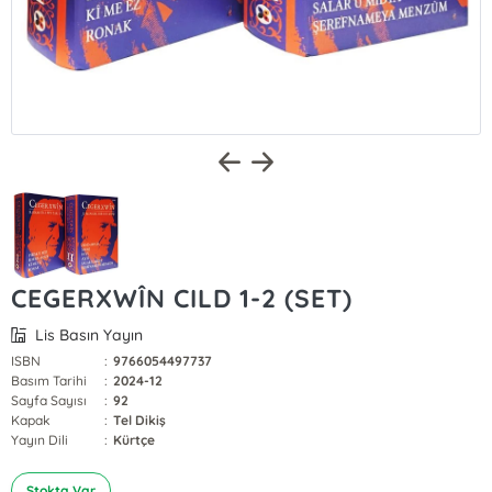
CEGERXWÎN CILD 1-2 (SET)
Lis Basın Yayın
ISBN
:
9766054497737
Basım Tarihi
:
2024-12
Sayfa Sayısı
:
92
Kapak
:
Tel Dikiş
Yayın Dili
:
Kürtçe
Stokta Var