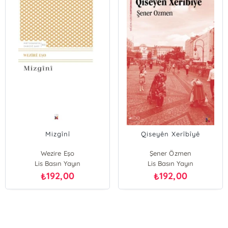
Mizgînî
Qiseyên Xerîbîyê
Wezire Eşo
Şener Özmen
Lis Basın Yayın
Lis Basın Yayın
192,00
192,00
₺
₺