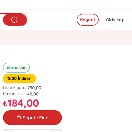
Kaydol
Giriş Yap
Stokta Var
% 20 İndirim
230,00
Liste Fiyatı :
46,00
Kazancınız :
184,00
₺
Sepete Ekle