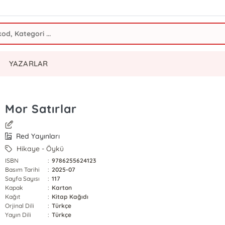
YAZARLAR
Mor Satırlar
Red Yayınları
Hikaye - Öykü
ISBN
:
9786255624123
Basım Tarihi
:
2025-07
Sayfa Sayısı
:
117
Kapak
:
Karton
Kağıt
:
Kitap Kağıdı
Orjinal Dili
:
Türkçe
Yayın Dili
:
Türkçe