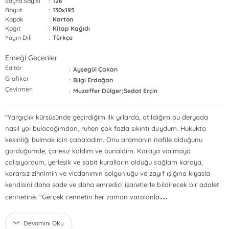
Sayfa Sayısı
:
126
Boyut
:
130x195
Kapak
:
Karton
Kağıt
:
Kitap Kağıdı
Yayın Dili
:
Türkçe
Emeği Geçenler
Editör
:
Ayşegül Çakan
Grafiker
:
Bilgi Erdoğan
Çevirmen
:
Muzaffer Dülger;Sedat Erçin
"Yargıçlık kürsüsünde geçirdiğim ilk yıllarda, atıldığım bu deryada
nasıl yol bulacağımdan, ruhen çok fazla sıkıntı duydum. Hukukta
kesinliği bulmak için çabaladım. Onu aramanın nafile olduğunu
gördüğümde, çaresiz kaldım ve bunaldım. Karaya varmaya
çalışıyordum, yerleşik ve sabit kuralların olduğu sağlam karaya,
kararsız zihnimin ve vicdanımın solgunluğu ve zayıf ışığına kıyasla
kendisini daha sade ve daha emredici işaretlerle bildirecek bir adalet
...
cennetine. "Gerçek cennetin her zaman varolanla
Devamını Oku