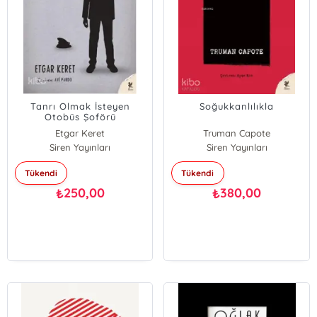
Tanrı Olmak İsteyen
Soğukkanlılıkla
Otobüs Şoförü
Etgar Keret
Truman Capote
Siren Yayınları
Siren Yayınları
Tükendi
Tükendi
250,00
380,00
₺
₺