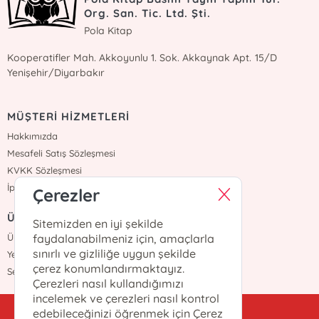
Org. San. Tic. Ltd. Şti.
Pola Kitap
Kooperatifler Mah. Akkoyunlu 1. Sok. Akkaynak Apt. 15/D
Yenişehir/Diyarbakır
MÜŞTERİ HİZMETLERİ
Hakkımızda
Mesafeli Satış Sözleşmesi
KVKK Sözleşmesi
İptal İade
Çerezler
ÜYELİK
Sitemizden en iyi şekilde
faydalanabilmeniz için, amaçlarla
Üye Girişi
sınırlı ve gizliliğe uygun şekilde
Yeni Üyelik
çerez konumlandırmaktayız.
Sepetim
Çerezleri nasıl kullandığımızı
incelemek ve çerezleri nasıl kontrol
edebileceğinizi öğrenmek için Çerez
kitappola@gmail.com