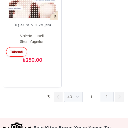
Dişlerimin Hikayesi
Valeria Luiselli
Siren Yayınları
Tükendi
250,00
₺
3
1
Pola Kitap Basım Yayın Yapım Tur.