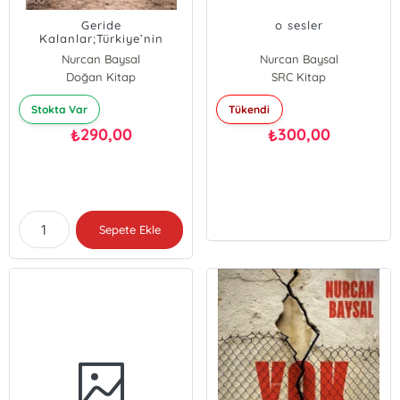
Geride
o sesler
Kalanlar;Türkiye’nin
Gömülü Sorunu ve Mayın
Nurcan Baysal
Nurcan Baysal
Mağdurlarının Hikâyeleri
Doğan Kitap
SRC Kitap
Stokta Var
Tükendi
290,00
300,00
₺
₺
Sepete Ekle