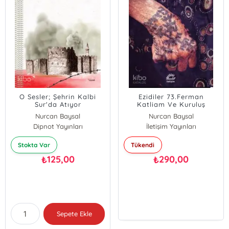
O Sesler; Şehrin Kalbi
Ezidiler 73.Ferman
Sur'da Atıyor
Katliam Ve Kuruluş
Nurcan Baysal
Nurcan Baysal
Dipnot Yayınları
İletişim Yayınları
Stokta Var
Tükendi
125,00
290,00
₺
₺
Sepete Ekle