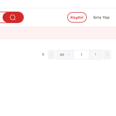
Kaydol
Giriş Yap
1
1