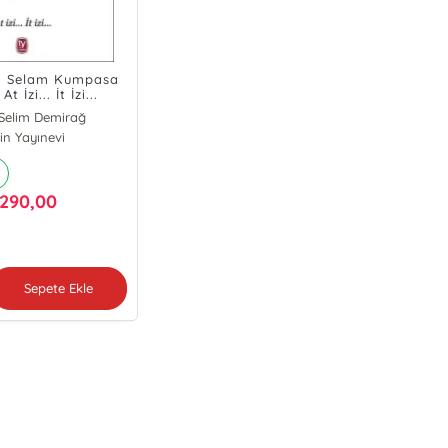
'a Selam Kumpasa
 İzi... İt İzi...
Selim Demirağ
in Yayınevi
290,00
Sepete Ekle