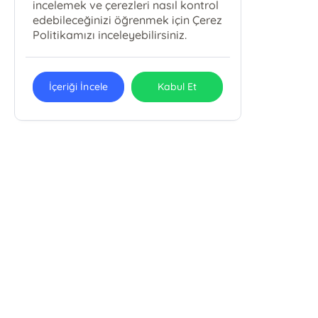
incelemek ve çerezleri nasıl kontrol
edebileceğinizi öğrenmek için Çerez
Politikamızı inceleyebilirsiniz.
İçeriği İncele
Kabul Et
Pola Kitap Basım Yayın Yapım Tur.
Org. San. Tic. Ltd. Şti.
Pola Kitap