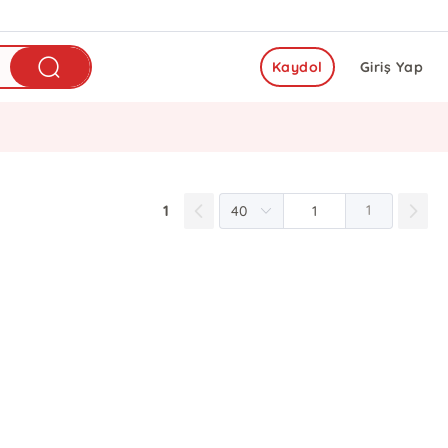
Kaydol
Giriş Yap
1
1