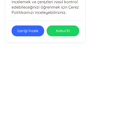
incelemek ve çerezleri nasıl kontrol
edebileceğinizi öğrenmek için Çerez
Politikamızı inceleyebilirsiniz.
İçeriği İncele
Kabul Et
Pola Kitap Basım Yayın Yapım Tur.
Org. San. Tic. Ltd. Şti.
Pola Kitap