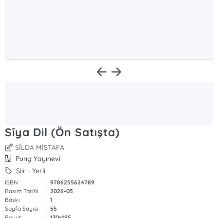
Sîya Dil (Ön Satışta)
SÎLDA MİSTAFA
Pung Yayınevi
Şiir - Yerli
ISBN
:
9786255624789
Basım Tarihi
:
2026-05
Baskı
:
1
Sayfa Sayısı
:
55
Boyut
:
130x195