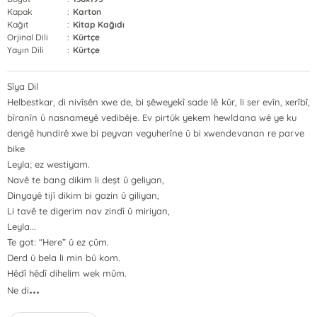
Kapak
:
Karton
Kağıt
:
Kitap Kağıdı
Orjinal Dili
:
Kürtçe
Yayın Dili
:
Kürtçe
Sîya Dil
Helbestkar, di nivîsên xwe de, bi şêweyekî sade lê kûr, li ser evîn, xerîbî,
bîranîn û nasnameyê vedibêje. Ev pirtûk yekem hewldana wê ye ku
dengê hundirê xwe bi peyvan veguherîne û bi xwendevanan re parve
bike
Leyla; ez westiyam.
Navê te bang dikim li deşt û geliyan,
Dinyayê tijî dikim bi gazin û giliyan,
Li tavê te digerim nav zindî û miriyan,
Leyla...
Te got: “Here” û ez çûm.
Derd û bela li min bû kom.
Hêdî hêdî dihelim wek mûm.
...
Ne di