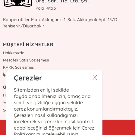
Org. San. Tic. Ltd. Şti.
Pola Kitap
Kooperatifler Mah. Akkoyunlu 1. Sok. Akkaynak Apt. 15/D
Yenişehir/Diyarbakır
MÜŞTERİ HİZMETLERİ
Hakkımızda
Mesafeli Satış Sözleşmesi
KVKK Sözleşmesi
İptal İade
Çerezler
ÜYELİK
Sitemizden en iyi şekilde
faydalanabilmeniz için, amaçlarla
Üye Girişi
sınırlı ve gizliliğe uygun şekilde
Yeni Üyelik
çerez konumlandırmaktayız.
Sepetim
Çerezleri nasıl kullandığımızı
incelemek ve çerezleri nasıl kontrol
edebileceğinizi öğrenmek için Çerez
kitappola@gmail.com
Politikamızı inceleyebilirsiniz.