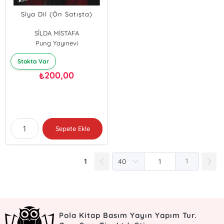
Sîya Dil (Ön Satışta)
SÎLDA MİSTAFA
Pung Yayınevi
Stokta Var
200,00
₺
Sepete Ekle
1
1
Pola Kitap Basım Yayın Yapım Tur.