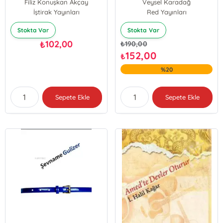
Filiz Konuşkan Akçay
Veysel Karadağ
İştirak Yayınları
Red Yayınları
Stokta Var
Stokta Var
102,00
₺
₺
190,00
152,00
₺
%20
Sepete Ekle
Sepete Ekle