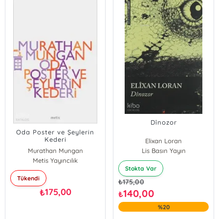
Dînozor
Oda Poster ve Şeylerin
Kederi
Elixan Loran
Murathan Mungan
Lis Basın Yayın
Metis Yayıncılık
Stokta Var
Tükendi
₺
175,00
175,00
₺
140,00
₺
%20