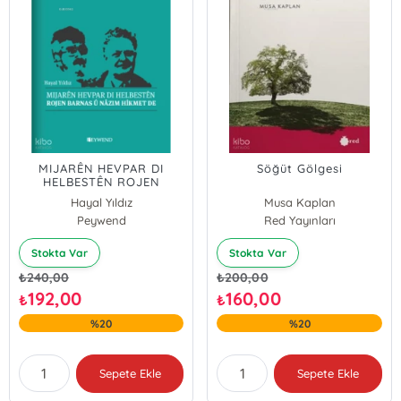
MIJARÊN HEVPAR DI
Söğüt Gölgesi
HELBESTÊN ROJEN
BARNAS Û NÂZIM HİKMET
Hayal Yıldız
Musa Kaplan
DE
Peywend
Red Yayınları
Stokta Var
Stokta Var
₺
240,00
₺
200,00
192,00
160,00
₺
₺
%20
%20
Sepete Ekle
Sepete Ekle