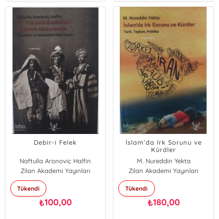
Debir-i Felek
İslam’da Irk Sorunu ve
Kürdler
Naftulla Aronoviç Halfin
M. Nureddin Yekta
Zilan Akademi Yayınları
Zilan Akademi Yayınları
Tükendi
Tükendi
100,00
180,00
₺
₺