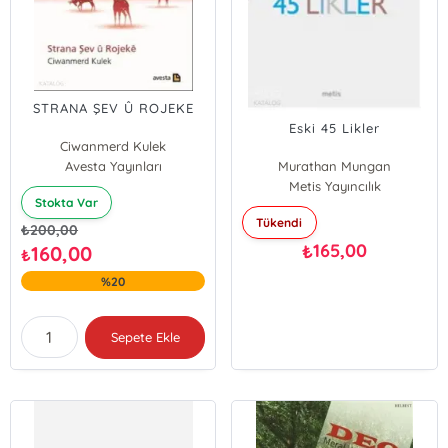
STRANA ŞEV Û ROJEKE
Eski 45 Likler
Ciwanmerd Kulek
Avesta Yayınları
Murathan Mungan
Metis Yayıncılık
Stokta Var
Tükendi
₺
200,00
165,00
₺
160,00
₺
%20
Sepete Ekle