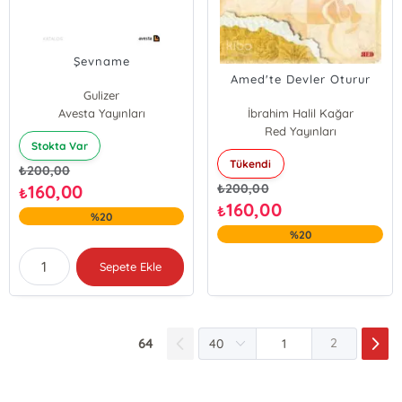
Şevname
Amed'te Devler Oturur
Gulizer
Avesta Yayınları
İbrahim Halil Kağar
Red Yayınları
Stokta Var
Tükendi
₺
200,00
160,00
₺
200,00
₺
160,00
₺
%20
%20
Sepete Ekle
64
2