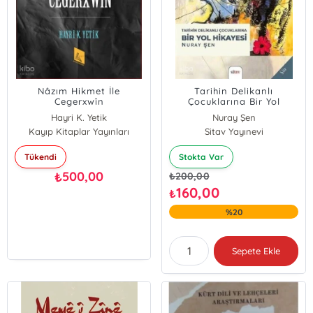
Nâzım Hikmet İle
Tarihin Delikanlı
Cegerxwîn
Çocuklarına Bir Yol
Hikayesi
Hayri K. Yetik
Nuray Şen
Kayıp Kitaplar Yayınları
Sitav Yayınevi
Tükendi
Stokta Var
500,00
₺
₺
200,00
160,00
₺
%20
Sepete Ekle