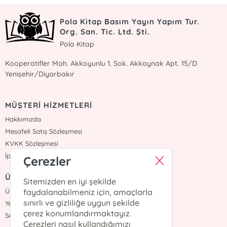
Pola Kitap Basım Yayın Yapım Tur.
Org. San. Tic. Ltd. Şti.
Pola Kitap
Kooperatifler Mah. Akkoyunlu 1. Sok. Akkaynak Apt. 15/D
Yenişehir/Diyarbakır
MÜŞTERİ HİZMETLERİ
Hakkımızda
Mesafeli Satış Sözleşmesi
KVKK Sözleşmesi
İptal İade
Çerezler
ÜYELİK
Sitemizden en iyi şekilde
faydalanabilmeniz için, amaçlarla
Üye Girişi
sınırlı ve gizliliğe uygun şekilde
Yeni Üyelik
çerez konumlandırmaktayız.
Sepetim
Çerezleri nasıl kullandığımızı