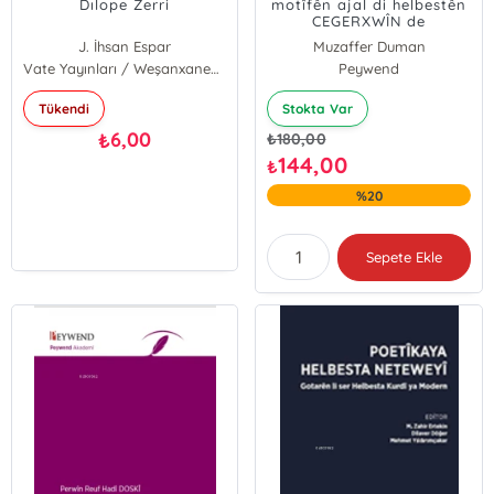
Dılope Zerri
motîfên ajal di helbestên
CEGERXWÎN de
J. İhsan Espar
Muzaffer Duman
Vate Yayınları / Weşanxaneye Vateyî
Peywend
Tükendi
Stokta Var
6,00
₺
₺
180,00
144,00
₺
%20
Sepete Ekle