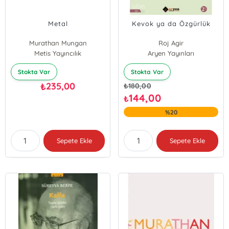
Metal
Kevok ya da Özgürlük
Murathan Mungan
Roj Agir
Metis Yayıncılık
Aryen Yayınları
Stokta Var
Stokta Var
235,00
₺
₺
180,00
144,00
₺
%20
Sepete Ekle
Sepete Ekle