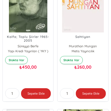
Kalfa; Toplu Şiirler 1965-
Sahtiyan
2005
Süreyya Berfe
Murathan Mungan
Yapı Kredi Yayınları ( YKY )
Metis Yayıncılık
Stokta Var
Stokta Var
450,00
260,00
₺
₺
Sepete Ekle
Sepete Ekle