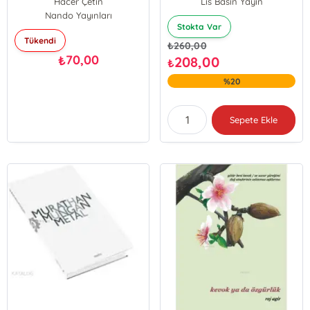
Hacer Çetin
Lis Basın Yayın
Nando Yayınları
Stokta Var
Tükendi
₺
260,00
70,00
₺
208,00
₺
%20
Sepete Ekle