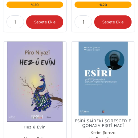
%20
%20
Sepete Ekle
Sepete Ekle
ESÎRÎ ŞAÎREKÎ ŞOREŞGÊR Ê
QONAXA PIŞTÎ HACÎ
Hez û Evîn
QADIRÊ KOYÎ
Kerim Şareza