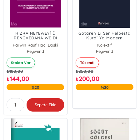
HIZRA NEYEWEYÎ Û
Gotarên Li Ser Helbesta
RENGVEDANA WÊ Dİ
Kurdî Ya Modern
HELBESTA NÛ YA KURDÎ
Parwin Rauf Hadî Doskî
Kolektif
DA
Peywend
Peywend
Stokta Var
Tükendi
₺
180,00
₺
250,00
144,00
200,00
₺
₺
%20
%20
Sepete Ekle