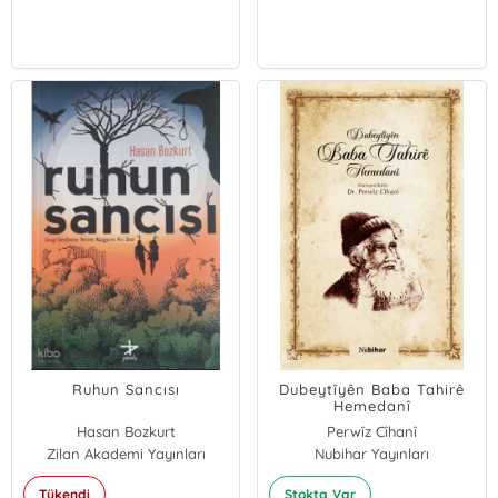
Ruhun Sancısı
Dubeytîyên Baba Tahirê
Hemedanî
Hasan Bozkurt
Perwîz Cîhanî
Zilan Akademi Yayınları
Nubihar Yayınları
Tükendi
Stokta Var