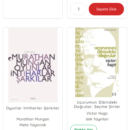
Sepete Ekle
Uçurumun Dibindeki
Doğrular; Seçme Şiirler
Oyunlar İntiharlar Şarkılar
Victor Hugo
Murathan Mungan
Islık Yayınları
Metis Yayıncılık
Stokta Var