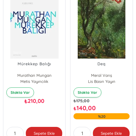
Mürekkep Balığı
Deq
Murathan Mungan
Meral Varış
Metis Yayıncılık
Lis Basın Yayın
Stokta Var
Stokta Var
210,00
₺
₺
175,00
140,00
₺
%20
Sepete Ekle
Sepete Ekle