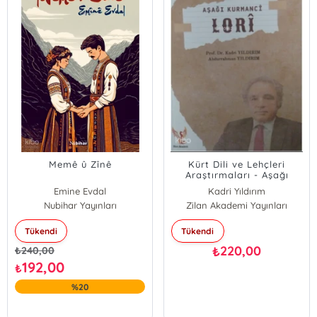
Memê û Zînê
Kürt Dili ve Lehçleri
Araştırmaları - Aşağı
Kurmancî: Lorî
Emine Evdal
Kadri Yıldırım
Nubihar Yayınları
Zilan Akademi Yayınları
Abdurrahman Yıldırım
Tükendi
Tükendi
220,00
₺
₺
240,00
192,00
₺
%20