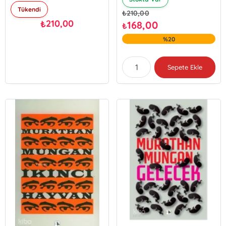
Tükendi
₺
210,00
210,00
₺
168,00
₺
%20
Sepete Ekle