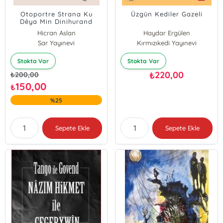
Otoportre Strana Ku
Üzgün Kediler Gazeli
Dêya Min Dinihurand
Hicran Aslan
Haydar Ergülen
Sar Yayınevi
Kırmızıkedi Yayınevi
Stokta Var
Stokta Var
220,00
₺
₺
200,00
150,00
₺
%25
Sepete Ekle
Sepete Ekle