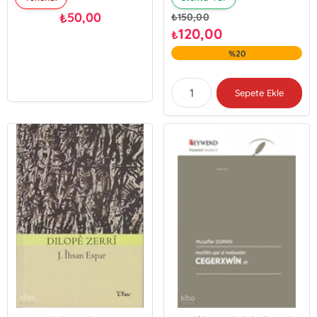
50,00
₺
₺
150,00
120,00
₺
%20
Sepete Ekle