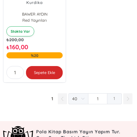
Kurdika
BAWER AYDIN
Red Yayınları
Stokta Var
₺
200,00
160,00
₺
%20
Sepete Ekle
1
1
Pola Kitap Basım Yayın Yapım Tur.