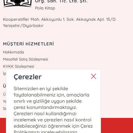
Org. San. Tic. Ltd. Şti.
Pola Kitap
Kooperatifler Mah. Akkoyunlu 1. Sok. Akkaynak Apt. 15/D
Yenişehir/Diyarbakır
MÜŞTERİ HİZMETLERİ
Hakkımızda
Mesafeli Satış Sözleşmesi
KVKK Sözleşmesi
İptal İade
Çerezler
ÜYELİK
Sitemizden en iyi şekilde
faydalanabilmeniz için, amaçlarla
Üye Girişi
sınırlı ve gizliliğe uygun şekilde
Yeni Üyelik
çerez konumlandırmaktayız.
Sepetim
Çerezleri nasıl kullandığımızı
incelemek ve çerezleri nasıl kontrol
edebileceğinizi öğrenmek için Çerez
kitappola@gmail.com
Politikamızı inceleyebilirsiniz.