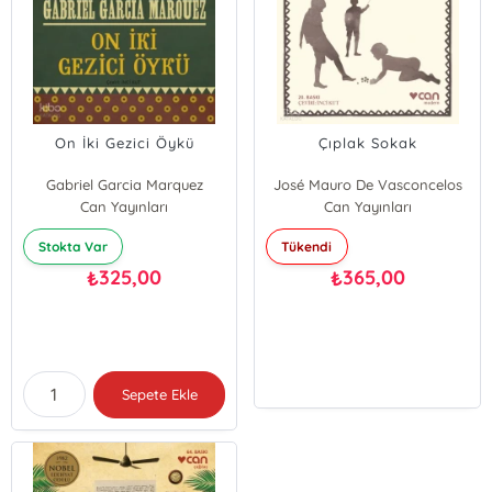
On İki Gezici Öykü
Çıplak Sokak
Gabriel Garcia Marquez
José Mauro De Vasconcelos
Can Yayınları
Can Yayınları
Stokta Var
Tükendi
325,00
365,00
₺
₺
Sepete Ekle