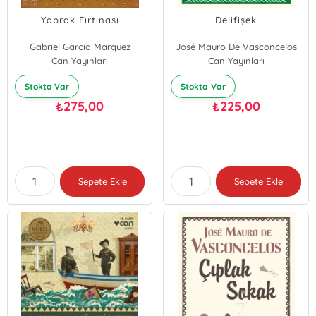
Yaprak Fırtınası
Delifişek
Gabriel Garcia Marquez
José Mauro De Vasconcelos
Can Yayınları
Can Yayınları
Stokta Var
Stokta Var
275,00
225,00
₺
₺
Sepete Ekle
Sepete Ekle