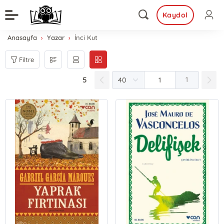
Kaydol
Anasayfa
Yazar
İnci Kut
Filtre
5
1