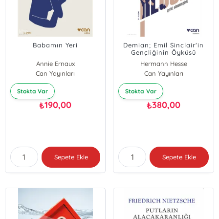
Babamın Yeri
Demian; Emil Sinclair'in
Gençliğinin Öyküsü
Annie Ernaux
Hermann Hesse
Can Yayınları
Can Yayınları
Stokta Var
Stokta Var
190,00
380,00
₺
₺
Sepete Ekle
Sepete Ekle