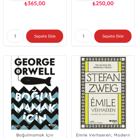
365,00
250,00
₺
₺
Sepete Ekle
Sepete Ekle
Boğulmamak İçin
Emile Verhaeren; Modern