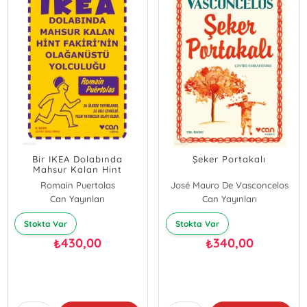
Bir IKEA Dolabında
Şeker Portakalı
Mahsur Kalan Hint
Fakiri'nin Olağanüstü
Romain Puertolas
José Mauro De Vasconcelos
Yolculuğu
Can Yayınları
Can Yayınları
Stokta Var
Stokta Var
430,00
340,00
₺
₺