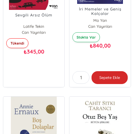
İri Memeler ve Geniş
Kalçalar
Sevgili Arsız Ölüm
Mo Yan
Latife Tekin
Can Yayınları
Can Yayınları
Stokta Var
Tükendi
840,00
₺
345,00
₺
Sepete Ekle