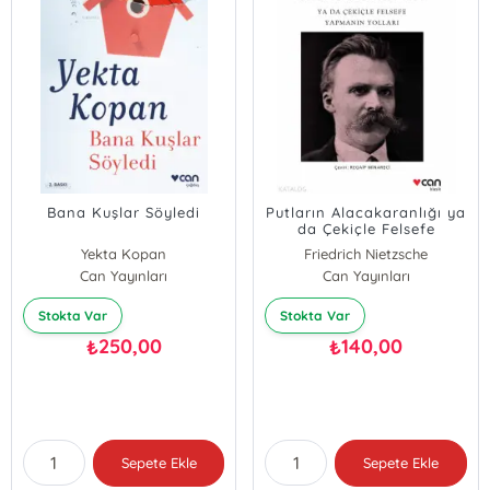
Bana Kuşlar Söyledi
Putların Alacakaranlığı ya
da Çekiçle Felsefe
Yapmanın Yolları
Yekta Kopan
Friedrich Nietzsche
Can Yayınları
Can Yayınları
Stokta Var
Stokta Var
250,00
140,00
₺
₺
Sepete Ekle
Sepete Ekle