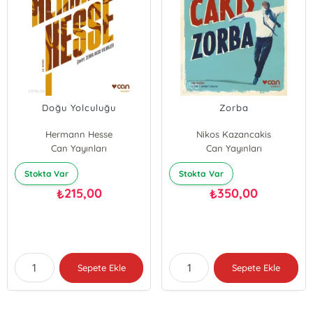
Doğu Yolculuğu
Zorba
Hermann Hesse
Nikos Kazancakis
Can Yayınları
Can Yayınları
Stokta Var
Stokta Var
215,00
350,00
₺
₺
Sepete Ekle
Sepete Ekle