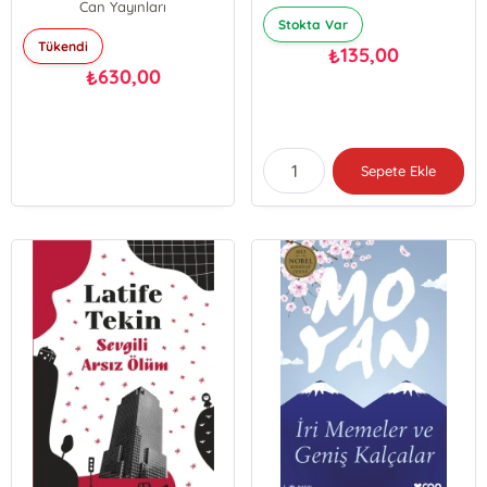
Can Yayınları
Stokta Var
Tükendi
135,00
₺
630,00
₺
Sepete Ekle