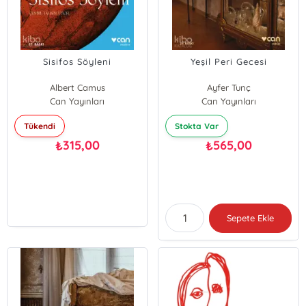
Sisifos Söyleni
Yeşil Peri Gecesi
Albert Camus
Ayfer Tunç
Can Yayınları
Can Yayınları
Tükendi
Stokta Var
315,00
565,00
₺
₺
Sepete Ekle