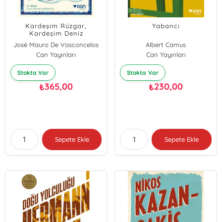
Kardeşim Rüzgar,
Yabancı
Kardeşim Deniz
José Mauro De Vasconcelos
Albert Camus
Can Yayınları
Can Yayınları
Stokta Var
Stokta Var
365,00
230,00
₺
₺
Sepete Ekle
Sepete Ekle