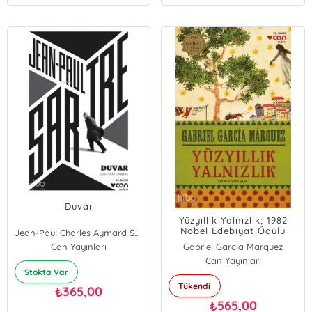
Duvar
Yüzyıllık Yalnızlık; 1982
Nobel Edebiyat Ödülü
Jean-Paul Charles Aymard Sartre
Can Yayınları
Gabriel Garcia Marquez
Can Yayınları
Stokta Var
Tükendi
365,00
₺
565,00
₺