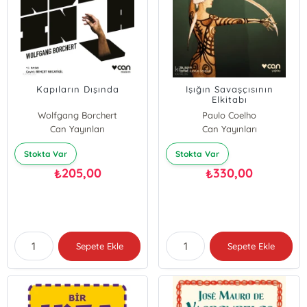
Kapıların Dışında
Işığın Savaşçısının
Elkitabı
Wolfgang Borchert
Paulo Coelho
Can Yayınları
Can Yayınları
Stokta Var
Stokta Var
205,00
330,00
₺
₺
Sepete Ekle
Sepete Ekle