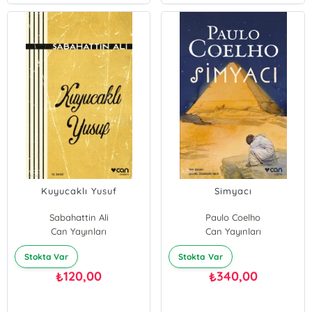
Kuyucaklı Yusuf
Simyacı
Sabahattin Ali
Paulo Coelho
Can Yayınları
Can Yayınları
Stokta Var
Stokta Var
120,00
340,00
₺
₺