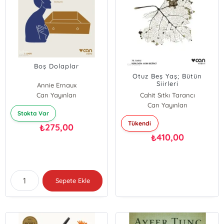
Boş Dolaplar
Otuz Beş Yaş; Bütün
Siirleri
Annie Ernaux
Can Yayınları
Cahit Sıtkı Tarancı
Can Yayınları
Stokta Var
Tükendi
275,00
₺
410,00
₺
Sepete Ekle