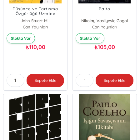
Düşünce ve Tartışma
Palto
Özgürlüğü Üzerine
John Stuart Mill
Nikolay Vasilyeviç Gogol
Can Yayınları
Can Yayınları
Stokta Var
Stokta Var
110,00
105,00
₺
₺
Sepete Ekle
Sepete Ekle