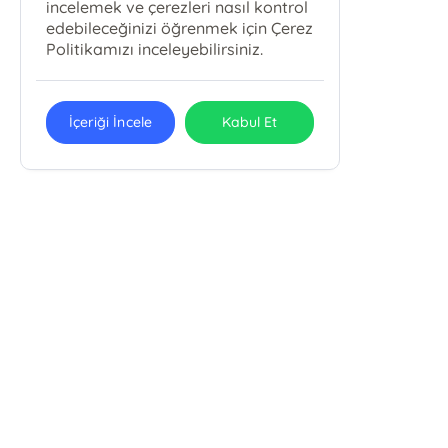
incelemek ve çerezleri nasıl kontrol
edebileceğinizi öğrenmek için Çerez
Politikamızı inceleyebilirsiniz.
İçeriği İncele
Kabul Et
Pola Kitap Basım Yayın Yapım Tur.
Org. San. Tic. Ltd. Şti.
Pola Kitap