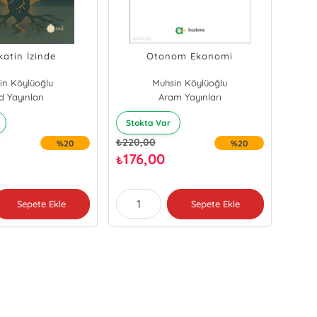
katin İzinde
Otonom Ekonomi
in Köylüoğlu
Muhsin Köylüoğlu
d Yayınları
Aram Yayınları
Stokta Var
₺
220,00
%20
%20
176,00
₺
Sepete Ekle
Sepete Ekle