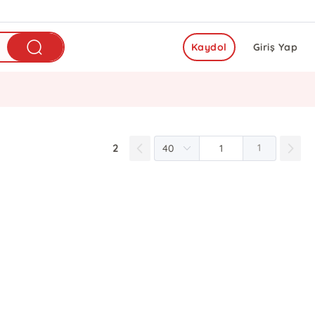
Kaydol
Giriş Yap
2
1