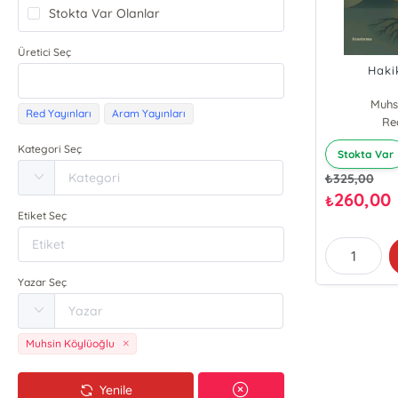
Stokta Var Olanlar
Üretici Seç
Haki
Muhs
Red Yayınları
Aram Yayınları
Re
Kategori Seç
Stokta Var
₺
325,00
260,00
₺
Etiket Seç
Yazar Seç
Muhsin Köylüoğlu
Yenile