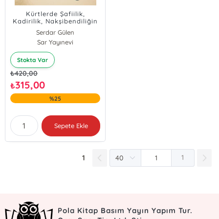
Kürtlerde Şafiilik,
Kadirilik, Nakşibendiliğin
Gelişimi ve Nakşibendi
Serdar Gülen
Önderlikli Milliyetçi Kürt
Sar Yayınevi
İsyanları
Stokta Var
₺
420,00
315,00
₺
%25
Sepete Ekle
1
1
Pola Kitap Basım Yayın Yapım Tur.