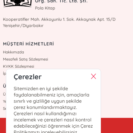
Org. San. Tic. Ltd. Şti.
Pola Kitap
Kooperatifler Mah. Akkoyunlu 1. Sok. Akkaynak Apt. 15/D
Yenişehir/Diyarbakır
MÜŞTERİ HİZMETLERİ
Hakkımızda
Mesafeli Satış Sözleşmesi
KVKK Sözleşmesi
İptal İade
Çerezler
ÜYELİK
Sitemizden en iyi şekilde
faydalanabilmeniz için, amaçlarla
Üye Girişi
sınırlı ve gizliliğe uygun şekilde
Yeni Üyelik
çerez konumlandırmaktayız.
Sepetim
Çerezleri nasıl kullandığımızı
incelemek ve çerezleri nasıl kontrol
edebileceğinizi öğrenmek için Çerez
kitappola@gmail.com
Politikamızı inceleyebilirsiniz.