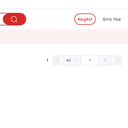
Kaydol
Giriş Yap
1
1