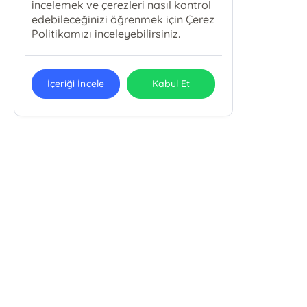
incelemek ve çerezleri nasıl kontrol
edebileceğinizi öğrenmek için Çerez
Politikamızı inceleyebilirsiniz.
İçeriği İncele
Kabul Et
Pola Kitap Basım Yayın Yapım Tur.
Org. San. Tic. Ltd. Şti.
Pola Kitap