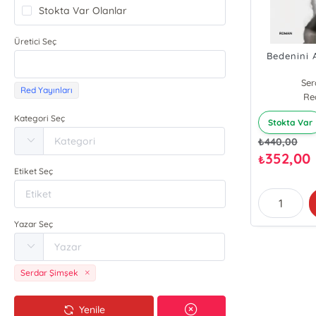
Stokta Var Olanlar
Üretici Seç
Bedenini 
Ser
Red Yayınları
Re
Kategori Seç
Stokta Var
₺
440,00
352,00
₺
Etiket Seç
Yazar Seç
Serdar Şimşek
Yenile