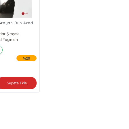
Arayan Ruh Azad
dar Şimşek
d Yayınları
%20
Sepete Ekle