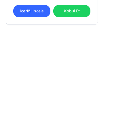
İçeriği İncele
Kabul Et
Pola Kitap Basım Yayın Yapım Tur.
Org. San. Tic. Ltd. Şti.
Pola Kitap
Kooperatifler Mah. Akkoyunlu 1. Sok. Akkaynak Apt. 15/D
Yenişehir/Diyarbakır