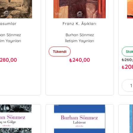
asumlar
Franz K. Âşıkları
han Sönmez
Burhan Sönmez
işim Yayınları
İletişim Yayınları
Tükendi
Sto
280,00
240,00
₺
₺
260
20
₺