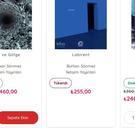
 ve Gölge
Labirent
han Sönmez
Burhan Sönmez
işim Yayınları
İletişim Yayınları
Tükendi
Sto
460,00
255,00
₺
₺
300
24
₺
Sepete Ekle