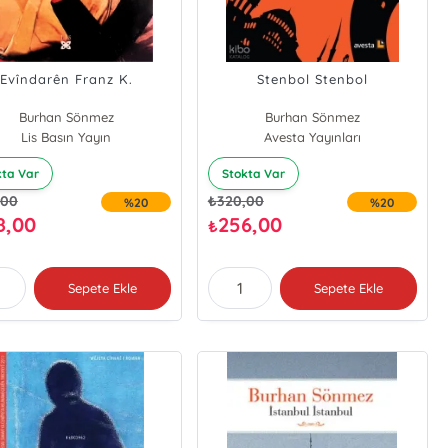
Evîndarên Franz K.
Stenbol Stenbol
Burhan Sönmez
Burhan Sönmez
Lis Basın Yayın
Avesta Yayınları
kta Var
Stokta Var
,00
₺
320,00
%20
%20
8,00
256,00
₺
Sepete Ekle
Sepete Ekle