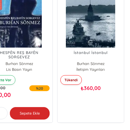
HESPÊN REŞ BAYÊN
İstanbul İstanbul
SORGEVEZ
Burhan Sönmez
Burhan Sönmez
Lis Basın Yayın
İletişim Yayınları
kta Var
Tükendi
360,00
₺
,00
%20
0,00
Sepete Ekle