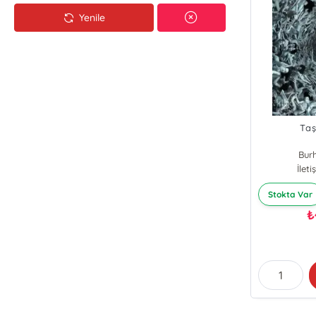
Yenile
Taş
Bur
İlet
Stokta Var
₺