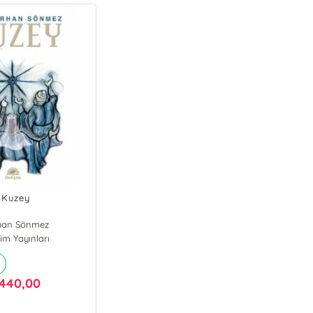
Kuzey
han Sönmez
işim Yayınları
440,00