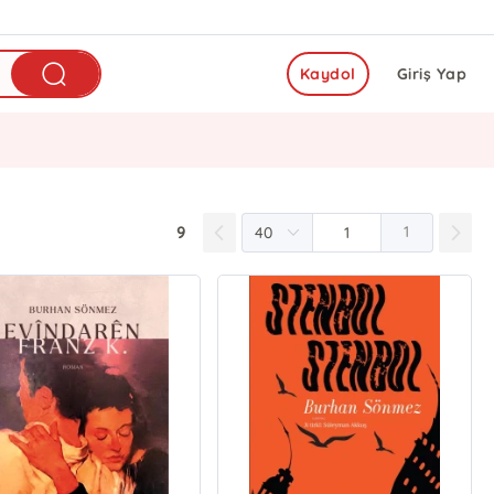
Kaydol
Giriş Yap
9
1