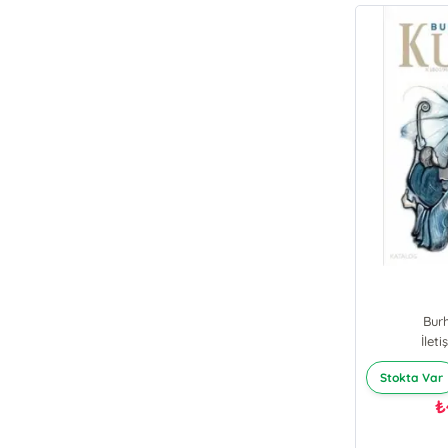
Bur
İlet
Stokta Var
₺