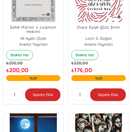
Şahê Maran û Loqman
Dupa Eşqê Qîza Şivîn
Hekîmî
Alî Aydin Çîçek
Lorin S. Doğan
Avesta Yayınları
Avesta Yayınları
Stokta Var
Stokta Var
₺
250,00
₺
220,00
200,00
176,00
₺
₺
%20
%20
Sepete Ekle
Sepete Ekle