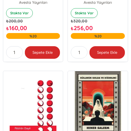
Avesta Yayınları
Avesta Yayınları
Stokta Var
Stokta Var
₺
200,00
₺
320,00
160,00
256,00
₺
₺
%20
%20
Sepete Ekle
Sepete Ekle