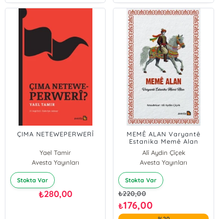
ÇIMA NETEWEPERWERÎ
MEMÊ ALAN Varyantê
Estanika Memê Alan
Yael Tamir
Alî Aydin Çîçek
Avesta Yayınları
Avesta Yayınları
Stokta Var
Stokta Var
280,00
₺
₺
220,00
176,00
₺
%20