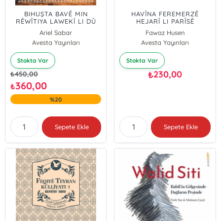
BIHUŞTA BAVÊ MIN
HAVÎNA FEREMERZÊ
RÊWÎTIYA LAWEKÎ LI DÛ
HEJARÎ LI PARÎSÊ
RABIRDÛYA MALBATA XWE
Ariel Sabar
Fawaz Husen
Avesta Yayınları
Avesta Yayınları
Stokta Var
Stokta Var
230,00
₺
₺
450,00
360,00
₺
%20
Sepete Ekle
Sepete Ekle