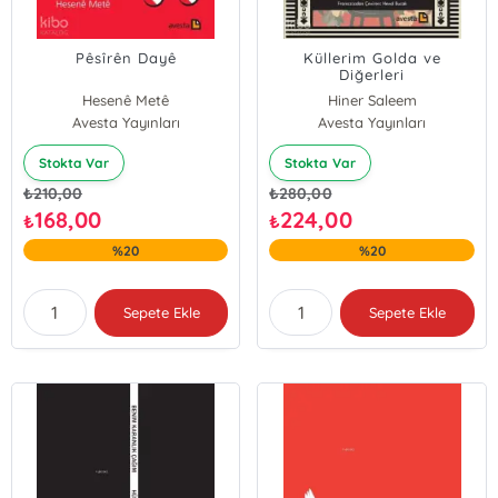
Pêsîrên Dayê
Küllerim Golda ve
Diğerleri
Hesenê Metê
Hiner Saleem
Avesta Yayınları
Avesta Yayınları
Stokta Var
Stokta Var
₺
210,00
₺
280,00
168,00
224,00
₺
₺
%20
%20
Sepete Ekle
Sepete Ekle