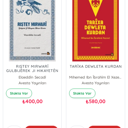
RIŞTEY MIRWARÎ
TARÎXA DEWLETA KURDAN
GULBIJÊREK JI HIKAYETÊN
MÎRATA KURDAN
Elaeddîn Secadî
Mihemed Ibn Îbrahîm El Xezercî
Avesta Yayınları
Avesta Yayınları
Stokta Var
Stokta Var
400,00
580,00
₺
₺