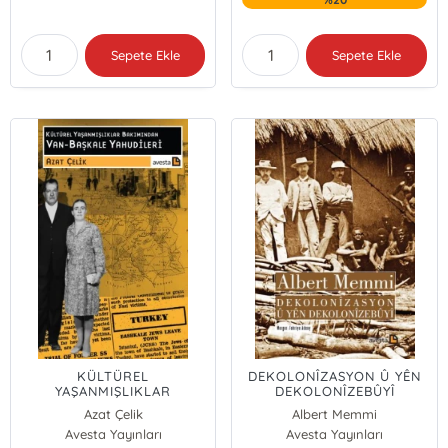
Sepete Ekle
Sepete Ekle
KÜLTÜREL
DEKOLONÎZASYON Û YÊN
YAŞANMIŞLIKLAR
DEKOLONÎZEBÛYÎ
BAKIMINDAN VAN -
Azat Çelik
Albert Memmi
BAŞKALE YAHUDİLERİ
Avesta Yayınları
Avesta Yayınları