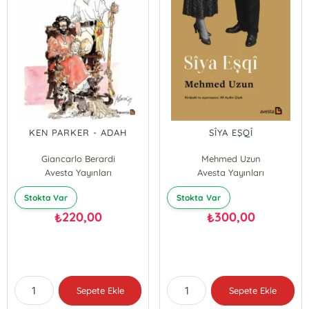
KEN PARKER - ADAH
SÎYA EŞQÎ
Giancarlo Berardi
Mehmed Uzun
Avesta Yayınları
Ivo Milazzo
Avesta Yayınları
Stokta Var
Stokta Var
220,00
300,00
₺
₺
Sepete Ekle
Sepete Ekle