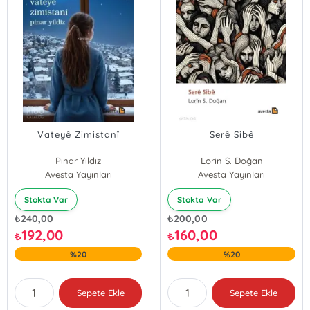
Vateyê Zimistanî
Serê Sibê
Pınar Yıldız
Lorin S. Doğan
Avesta Yayınları
Avesta Yayınları
Stokta Var
Stokta Var
₺
240,00
₺
200,00
192,00
160,00
₺
₺
%20
%20
Sepete Ekle
Sepete Ekle