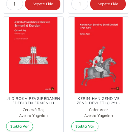
Sepete Ekle
Sepete Ekle
JI DÎROKA PEVGIRÊDANÊN
KERİM HAN ZEND VE
EDEBÎ YÊN ERMENÎ Û
ZEND DEVLETİ (1751 -
KURDAN
1794)
Çerkezê Reş
Cafer Acar
Avesta Yayınları
Avesta Yayınları
Stokta Var
Stokta Var