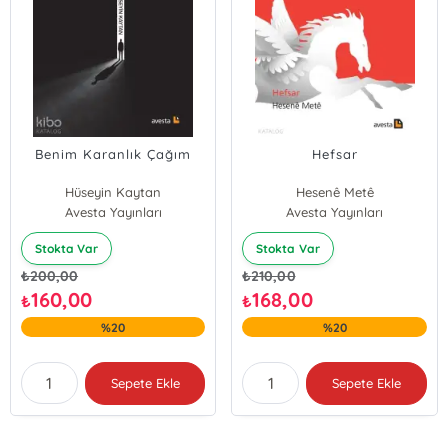
Benim Karanlık Çağım
Hefsar
Hüseyin Kaytan
Hesenê Metê
Avesta Yayınları
Avesta Yayınları
Stokta Var
Stokta Var
₺
200,00
₺
210,00
160,00
168,00
₺
₺
%20
%20
Sepete Ekle
Sepete Ekle