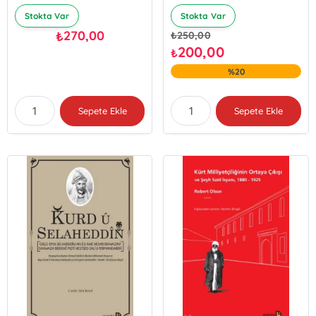
Stokta Var
Stokta Var
270,00
₺
₺
250,00
200,00
₺
%20
Sepete Ekle
Sepete Ekle