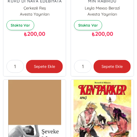
KURD DI NAVA EDEBIYATA
MIN RABIRDÛ
ERMENÎ YA SOVYETÊ DE
Çerkezê Reş
Leyla Mexso Berazî
Avesta Yayınları
Avesta Yayınları
Stokta Var
Stokta Var
200,00
200,00
₺
₺
Sepete Ekle
Sepete Ekle