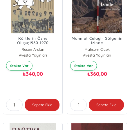
Kürtlerin Özne
Mahmut Celayir Gölgenin
Oluşu;1960-1970
İzinde
Yıllarındaki Toplumsal
Ruşen Arslan
Mahsum Çiçek
Hareketler
Avesta Yayınları
Avesta Yayınları
Stokta Var
Stokta Var
340,00
360,00
₺
₺
Sepete Ekle
Sepete Ekle