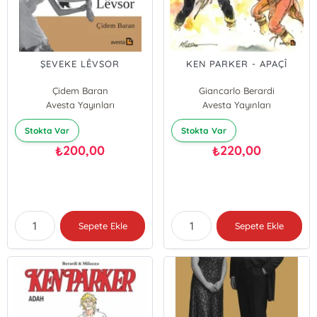
ŞEVEKE LÊVSOR
KEN PARKER - APAÇÎ
Çidem Baran
Giancarlo Berardi
Avesta Yayınları
Avesta Yayınları
Ivo Milazzo
Stokta Var
Stokta Var
200,00
220,00
₺
₺
Sepete Ekle
Sepete Ekle