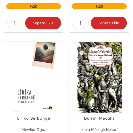
%20
%20
Sepete Ekle
Sepete Ekle
Lîrîka Berbangê
Durru'l Mecalîs
Mewlûd Oguz
Mela Mûsayê Hekarî