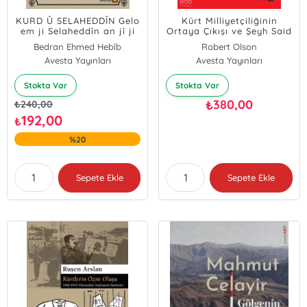
KURD Û SELAHEDDÎN Gelo
Kürt Milliyetçiliğinin
em ji Selaheddîn an jî ji
Ortaya Çıkışı ve Şeyh Said
xwe hesab bixwazin?
İsyanı, 1880 - 1925
Bedran Ehmed Hebîb
Robert Olson
Daxwaza bersivê piştî
Muhsin Mihemed Hiseyn
Avesta Yayınları
Avesta Yayınları
heştsed salî ji
fermandarekî
Stokta Var
Stokta Var
380,00
₺
₺
240,00
192,00
₺
%20
Sepete Ekle
Sepete Ekle