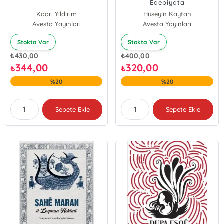
Edebiyata
Neteweperweriyê
Kadri Yıldırım
Hüseyin Kaytan
Avesta Yayınları
Avesta Yayınları
Stokta Var
Stokta Var
₺
430,00
₺
400,00
344,00
320,00
₺
₺
%20
%20
Sepete Ekle
Sepete Ekle