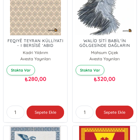
FEQIYÊ TEYRAN KÜLLİYATI
WALİD SİTİ BABİL'İN
- I BERSÎSÊ ‘ABID
GÖLGESİNDE DAĞLARIN
PEŞİNDE
Kadri Yıldırım
Mahsum Çiçek
Avesta Yayınları
Avesta Yayınları
Fatih Tan
Stokta Var
Stokta Var
280,00
320,00
₺
₺
Sepete Ekle
Sepete Ekle