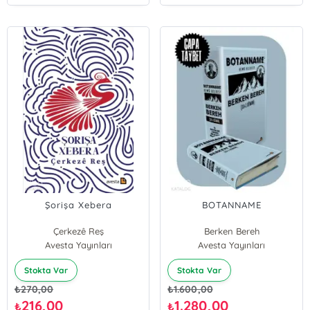
Şorişa Xebera
BOTANNAME
Çerkezê Reş
Berken Bereh
Avesta Yayınları
Avesta Yayınları
Stokta Var
Stokta Var
₺
270,00
₺
1.600,00
216,00
1.280,00
₺
₺