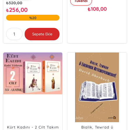
Tükendi
₺
320,00
108,00
₺
256,00
₺
%20
Sepete Ekle
Kürt Kadını - 2 Cilt Takım
Bialik, Tewrad û