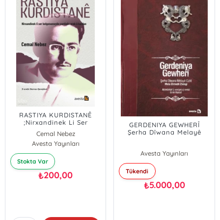
RASTIYA KURDISTANÊ
;Nirxandinek Li Ser
GERDENIYA GEWHERÎ
Belgenameyên Partiyên
Şerha Dîwana Melayê
Cemal Nebez
Ereb Û Kurdan
Cizîrî / Mela Ehmedê
Avesta Yayınları
Zivingî
Avesta Yayınları
Stokta Var
Tükendi
200,00
₺
5.000,00
₺