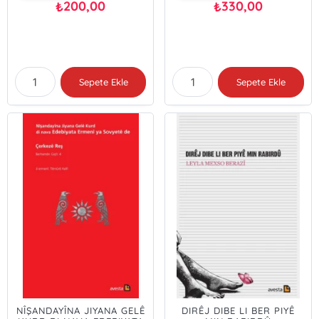
200,00
330,00
₺
₺
Sepete Ekle
Sepete Ekle
NÎŞANDAYÎNA JIYANA GELÊ
DIRÊJ DIBE LI BER PIYÊ