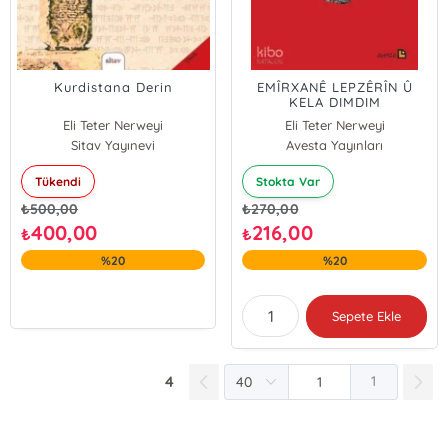
Kurdistana Derin
EMÎRXANÊ LEPZÊRÎN Û
KELA DIMDIM
Eli Teter Nerweyi
Eli Teter Nerweyi
Sitav Yayınevi
Avesta Yayınları
Tükendi
Stokta Var
₺
500,00
₺
270,00
400,00
216,00
₺
₺
%20
%20
Sepete Ekle
4
1