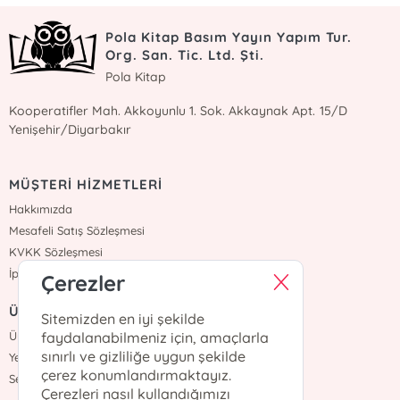
Pola Kitap Basım Yayın Yapım Tur.
Org. San. Tic. Ltd. Şti.
Pola Kitap
Kooperatifler Mah. Akkoyunlu 1. Sok. Akkaynak Apt. 15/D
Yenişehir/Diyarbakır
MÜŞTERİ HİZMETLERİ
Hakkımızda
Mesafeli Satış Sözleşmesi
KVKK Sözleşmesi
İptal İade
Çerezler
ÜYELİK
Sitemizden en iyi şekilde
faydalanabilmeniz için, amaçlarla
Üye Girişi
sınırlı ve gizliliğe uygun şekilde
Yeni Üyelik
çerez konumlandırmaktayız.
Sepetim
Çerezleri nasıl kullandığımızı