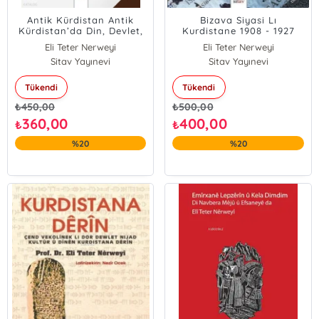
Antik Kürdistan Antik
Bizava Siyasi Lı
Kürdistan’da Din, Devlet,
Kurdistane 1908 - 1927
Irk Ve Kültür Üzerine
Eli Teter Nerweyi
Eli Teter Nerweyi
Birkaç Araştırma
Sitav Yayınevi
Sitav Yayınevi
Tükendi
Tükendi
₺
450,00
₺
500,00
360,00
400,00
₺
₺
%20
%20